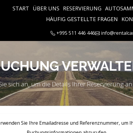
START
ÜBER UNS
RESERVIERUNG
AUTOSAM
HÄUFIG GESTELLTE FRAGEN
KON
+995 511 446 446
info@rentalca
BUCHUNG VERWALTE
ie sich an, um die Details Ihrer Reservierung 
rwenden Sie Ihre Emailadresse und Referenznummer, um I
Buchungsinformationen abzurufen