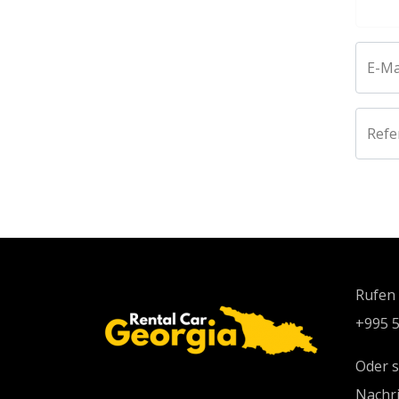
E-Ma
Ref
Rufen 
+995 5
Oder s
Nachri