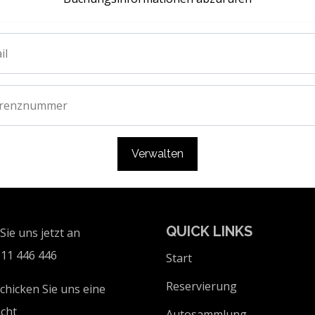
il
erenznummer
Verwalten
QUICK LINKS
Sie uns jetzt an
11 446 446
Start
Reservierung
chicken Sie uns eine
cht
Autosammlung